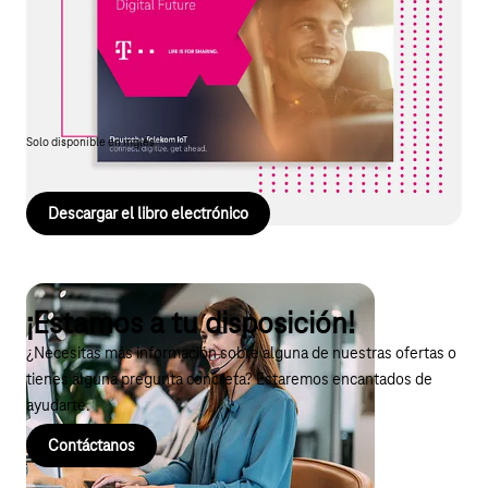
El sector de la automoción se ve sometido a una gran presión
para adaptarse debido a los cambios en el comportamiento de
los clientes y a la transformación ACES. Este libro electrónico
ofrece ejemplos prácticos de cómo el IoT contribuye a la
transformación digital.
Solo disponible en inglés
Descargar el libro electrónico
¡Estamos a tu disposición!
¿Necesitas más información sobre alguna de nuestras ofertas o
tienes alguna pregunta concreta? Estaremos encantados de
ayudarte.
Contáctanos