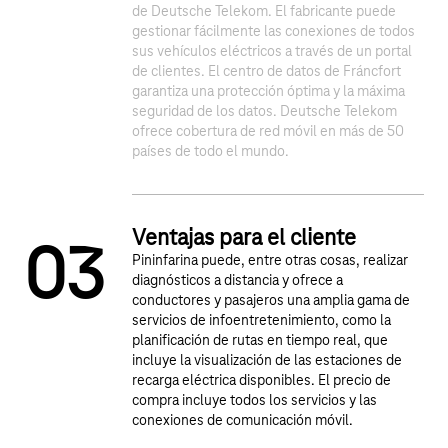
de Deutsche Telekom. El fabricante puede
gestionar fácilmente las conexiones de todos
1
2
sus vehículos eléctricos a través de un portal
de clientes. El centro de datos de Fráncfort
garantiza una protección óptima y la máxima
seguridad de los datos. Deutsche Telekom
ofrece cobertura de red móvil en más de 50
países de todo el mundo.
Ventajas para el cliente
0
3
Pininfarina puede, entre otras cosas, realizar
diagnósticos a distancia y ofrece a
conductores y pasajeros una amplia gama de
servicios de infoentretenimiento, como la
planificación de rutas en tiempo real, que
incluye la visualización de las estaciones de
recarga eléctrica disponibles. El precio de
compra incluye todos los servicios y las
conexiones de comunicación móvil.