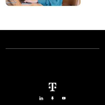
Topics
Conectividad del IoT
Services
Casos de uso y referencias del IoT
Contáctanos
M2M Service Portal Login
T IoT Hub Login
LinkedIn
Podcasts
YouTube