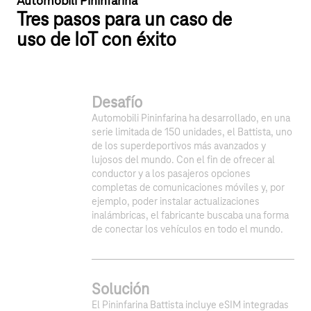
Automobili Pininfarina
Tres pasos para un caso de
uso de IoT con éxito
Desafío
Automobili Pininfarina ha desarrollado, en una
serie limitada de 150 unidades, el Battista, uno
de los superdeportivos más avanzados y
lujosos del mundo. Con el fin de ofrecer al
conductor y a los pasajeros opciones
completas de comunicaciones móviles y, por
ejemplo, poder instalar actualizaciones
inalámbricas, el fabricante buscaba una forma
de conectar los vehículos en todo el mundo.
Solución
El Pininfarina Battista incluye eSIM integradas