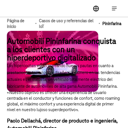
Navegación principal
label
Abrir la
Página de
Casos de uso y referencias del
·
·
Pininfarina
inicio
IoT
Automobili Pininfarina conquista
a los clientes con un
hiperdeportivo digitalizado
Los hipercoches están marcando nuevas pautas en cuanto a
prestaciones, tecnología y diseño. Un pionero en las tendencias
actuales es el Battista, un vehículo totalmente eléctrico del
fabricante de automóviles de alta gama Automobili Pininfarina.
«Nuestro objetivo es ofrecer una experiencia de usuario
centrada en el conductor y funciones de confort, como roaming
global, el máximo confort y una experiencia digital de primer
nivel en nuestro lujoso superdeportivo».
Paolo Dellachá, director de producto e ingeniería,