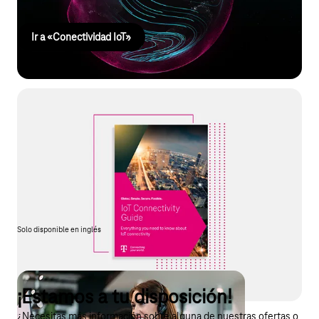
Ir a «Conectividad IoT»
Guía de conectividad IoT
¿Quieres saber más sobre lo que debes tener en cuenta a la
hora de conectar tus productos a través de la red móvil? ¿Qué
obstáculos hay que superar en un despliegue internacional? ¿O
cómo gestionar tus componentes IoT? Encontrarás todas las
respuestas en nuestra «Guía de conectividad IoT» gratuita.
Solo disponible en inglés
¡Estamos a tu disposición!
¿Necesitas más información sobre alguna de nuestras ofertas o