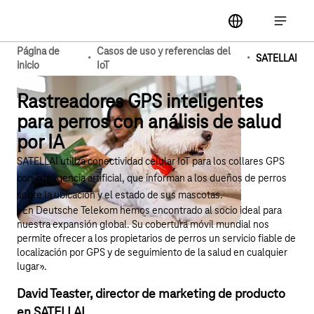
Navegación principal
label
Abrir la
Página de
Casos de uso y referencias del
·
·
SATELLAI
inicio
IoT
Rastreadores GPS inteligentes
para perros con análisis de salud
por IA
SATELLAI utiliza conectividad celular IoT para los collares GPS
con inteligencia artificial, que informan a los dueños de perros
sobre la ubicación y el estado de sus mascotas.
«En Deutsche Telekom hemos encontrado al socio ideal para
nuestra expansión global. Su cobertura móvil mundial nos
permite ofrecer a los propietarios de perros un servicio fiable de
localización por GPS y de seguimiento de la salud en cualquier
lugar».
David Teaster, director de marketing de producto
en SATELLAI