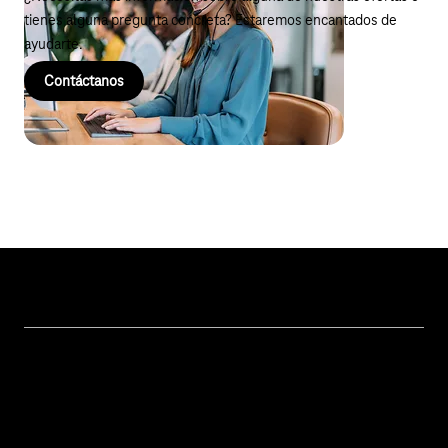
tienes alguna pregunta concreta? Estaremos encantados de
ayudarte.
Contáctanos
Topics
Conectividad del IoT
Services
Casos de uso y referencias del IoT
Contáctanos