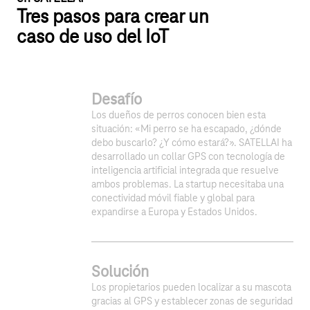
Tres pasos para crear un
caso de uso del IoT
Desafío
Los dueños de perros conocen bien esta
situación: «Mi perro se ha escapado, ¿dónde
debo buscarlo? ¿Y cómo estará?». SATELLAI ha
desarrollado un collar GPS con tecnología de
inteligencia artificial integrada que resuelve
ambos problemas. La startup necesitaba una
conectividad móvil fiable y global para
expandirse a Europa y Estados Unidos.
Solución
Los propietarios pueden localizar a su mascota
gracias al GPS y establecer zonas de seguridad