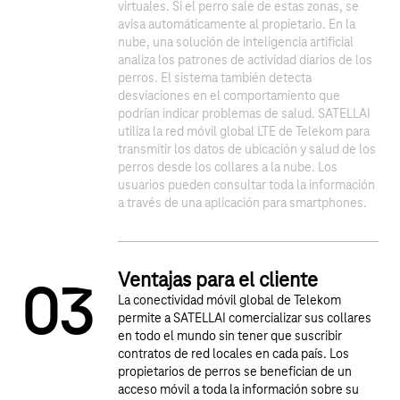
virtuales. Si el perro sale de estas zonas, se
avisa automáticamente al propietario. En la
nube, una solución de inteligencia artificial
analiza los patrones de actividad diarios de los
perros. El sistema también detecta
desviaciones en el comportamiento que
1
2
podrían indicar problemas de salud. SATELLAI
utiliza la red móvil global LTE de Telekom para
transmitir los datos de ubicación y salud de los
perros desde los collares a la nube. Los
usuarios pueden consultar toda la información
a través de una aplicación para smartphones.
Ventajas para el cliente
0
3
La conectividad móvil global de Telekom
permite a SATELLAI comercializar sus collares
en todo el mundo sin tener que suscribir
contratos de red locales en cada país. Los
propietarios de perros se benefician de un
acceso móvil a toda la información sobre su