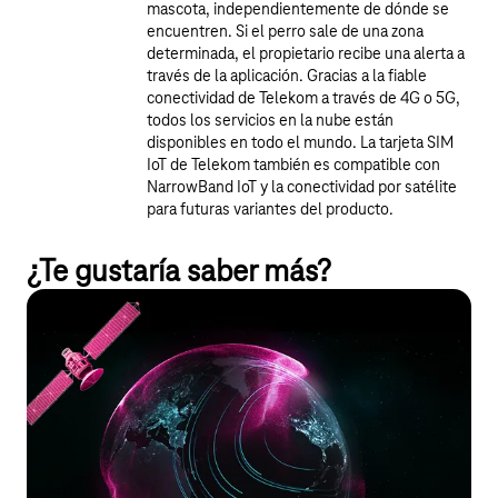
mascota, independientemente de dónde se
encuentren. Si el perro sale de una zona
determinada, el propietario recibe una alerta a
través de la aplicación. Gracias a la fiable
conectividad de Telekom a través de 4G o 5G,
todos los servicios en la nube están
disponibles en todo el mundo. La tarjeta SIM
IoT de Telekom también es compatible con
NarrowBand IoT y la conectividad por satélite
para futuras variantes del producto.
¿Te gustaría saber más?
Conectividad IoT
Una conectividad IoT adecuada coordina las conexiones IoT
entre plataformas, integra dispositivos y datos a través de API y
permite un control global con los más altos estándares de
seguridad. Podrás gestionar tus proyectos IoT de forma flexible,
eficiente e independiente de los fabricantes.