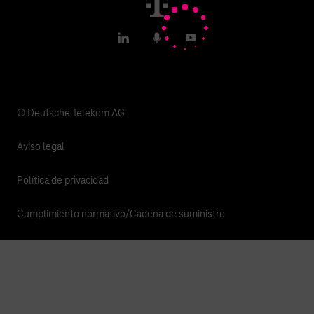
T IoT Hub Login
LinkedIn
Podcasts
YouTube
© Deutsche Telekom AG
Aviso legal
Política de privacidad
Cumplimiento normativo/Cadena de suministro