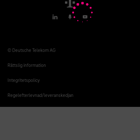
T IoT Hub Login
LinkedIn
Podcasts
YouTube
© Deutsche Telekom AG
Rättslig information
Integritetspolicy
Regelefterlevnad/leveranskedjan