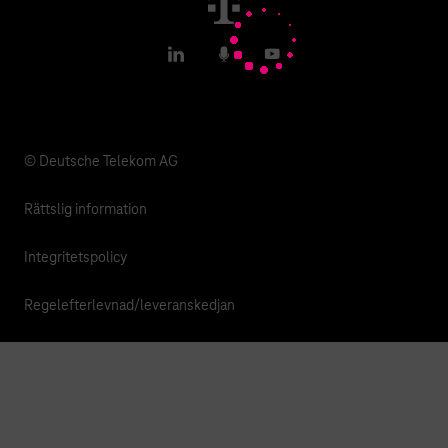
T IoT Hub Login
LinkedIn
Podcasts
YouTube
© Deutsche Telekom AG
Rättslig information
Integritetspolicy
Regelefterlevnad/leveranskedjan