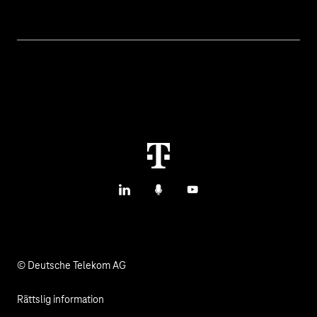
Ämnen
IoT Connectivity
Tjänster
IoT Use Cases & Kundcase
Kontakta oss
M2M Service Portal Login
T IoT Hub Login
LinkedIn
Podcasts
YouTube
© Deutsche Telekom AG
Rättslig information