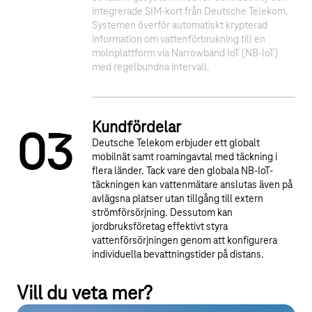
1
2
integrerade SIM-kort från Deutsche Telekom.
Systemen överför automatiskt krypterad
information om vattenförbrukning till en
molnplattform via Narrowband IoT (NB-IoT)
med regelbundna intervall.
Kundfördelar
0
3
Deutsche Telekom erbjuder ett globalt
mobilnät samt roamingavtal med täckning i
flera länder. Tack vare den globala NB-IoT-
täckningen kan vattenmätare anslutas även på
avlägsna platser utan tillgång till extern
strömförsörjning. Dessutom kan
jordbruksföretag effektivt styra
vattenförsörjningen genom att konfigurera
individuella bevattningstider på distans.
Vill du veta mer?