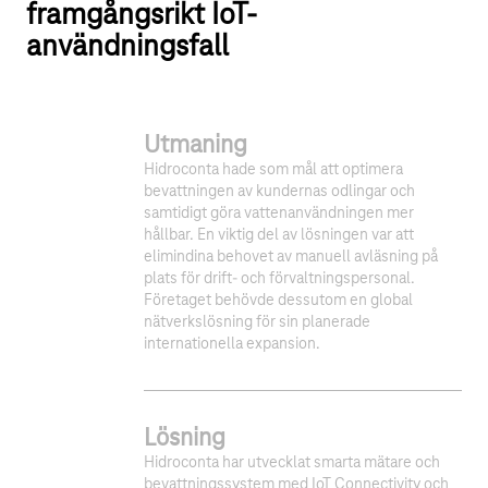
framgångsrikt IoT-
användningsfall
Utmaning
Hidroconta hade som mål att optimera
bevattningen av kundernas odlingar och
samtidigt göra vattenanvändningen mer
hållbar. En viktig del av lösningen var att
elimindina behovet av manuell avläsning på
plats för drift- och förvaltningspersonal.
Företaget behövde dessutom en global
nätverkslösning för sin planerade
internationella expansion.
Lösning
Hidroconta har utvecklat smarta mätare och
bevattningssystem med IoT Connectivity och