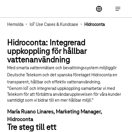
Huvudnavigering
label
Öppna 
·
·
Hemsida
IoT Use Cases & Kundcase
Hidroconta
Spela upp YouTube-videon "IoT-tillämpning: Hidr
Hidroconta: Integrerad
uppkoppling för hållbar
vattenanvändning
Med smarta vattenmätare och bevattningssystem möjliggör
Deutsche Telekom och det spanska företaget Hidroconta en
transparent, hållbar och effektiv vattenanvändning.
”Genom IoT och integrerad uppkoppling samarbetar vi med
Telekom för att förbättra användarupplevelsen för våra kunder
samtidigt som vi bidrar till en mer hållbar miljö.”
María Ruano Linares, Marketing Manager,
Hidroconta
Tre steg till ett