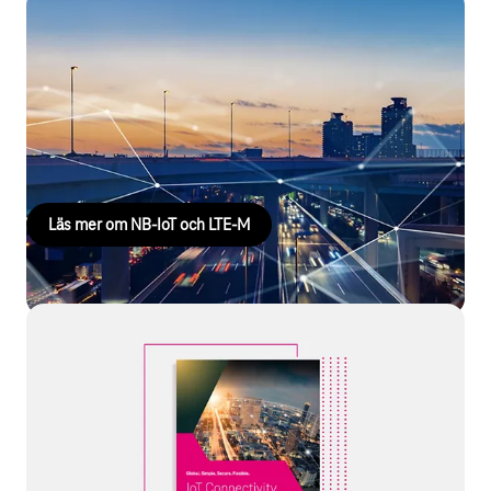
Narrowband-IoT och LTE-M
När energiförbrukning, inomhustäckning, batterilivslängd och
framför allt kostnad är avgörande faktorer i IoT-projekt är NB-IoT
och LTE-M de optimala mobilstandarderna för trådlös
uppkoppling. Läs mer om dessa innovativa tekniker.
Läs mer om NB-IoT och LTE-M
IoT Connectivity Guide
Vill du veta mer om vilka aspekter som är viktiga vid uppkoppling
av produkter via mobilnätet? Vilka utmaningar behöver hanteras
vid en internationell lansering? Eller hur kan IoT-komponenter
administreras effektivt? Alla svar finns samlade i vår