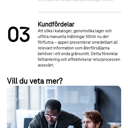
certifikat och underhållsanvisningar online.
Kundfördelar
0
3
Att söka i kataloger, genomsöka lager och
utföra manuella mätningar tillhör nu det
förflutna – appen presenterar omedelbart all
relevant information som återförsäljarna
behöver i ett enda gränssnitt. Detta förenklar
felhantering och effektiviserar returprocessen
avsevärt.
Vill du veta mer?
Servitization
Servitization – smarta och uppkopplade produkter ger värdefulla
insikter om kundernas behov, möjliggör innovativa tjänster och
skapar nya intäktsmöjligheter. Detta gör det möjligt att inte bara