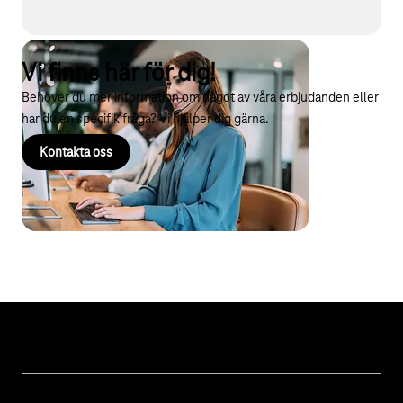
Vi finns här för dig!
Behöver du mer information om något av våra erbjudanden eller
har du en specifik fråga? Vi hjälper dig gärna.
Kontakta oss
Ämnen
IoT Connectivity