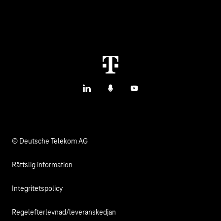
Tjänster
IoT Use Cases & Kundcase
Kontakta oss
M2M Service Portal Login
T IoT Hub Login
LinkedIn
Podcasts
YouTube
© Deutsche Telekom AG
Rättslig information
Integritetspolicy
Regelefterlevnad/leveranskedjan