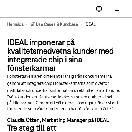
Huvudnavigering
label
Öppna 
·
·
Hemsida
IoT Use Cases & Kundcase
IDEAL
Spela upp YouTube-videon "Läs av produktdata, må
IDEAL imponerar på
kvalitetsmedvetna kunder med
integrerade chip i sina
fönsterkarmar
Fönstertillverkaren differentierar sig från konkurrenterna
genom att integrera chip i fönsterkarmarna som överför
måttdata och underhållsinformation direkt till en smartphone.
”Våra kunder ser Deutsche Telekom som en etablerad och
pålitlig partner. Genom att välja deras lösningar stärker vi det
förtroende som våra kunder redan har för vårt varumärke.”
Claudia Otten, Marketing Manager på IDEAL
Tre steg till ett