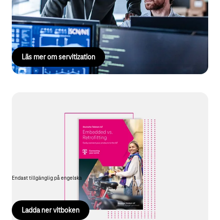
erbjuda skräddarsydda tjänster, utan även att anpassa
produktutveckling och marknadsstrategier efter kundernas
specifika behov.
Läs mer om servitization
Vitbok: Smarta uppkopplade produkter
Skapa framtiden med digitala ekosystem: Vår vitbok visar hur du
kan utveckla nya intäktsmodeller och säkra en avgörande
konkurrensfördel genom uppkopplade produkter och AI-
tjänster.
Endast tillgänglig på engelska
Ladda ner vitboken