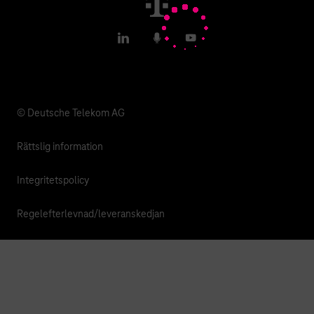
T IoT Hub Login
LinkedIn
Podcasts
YouTube
© Deutsche Telekom AG
Rättslig information
Integritetspolicy
Regelefterlevnad/leveranskedjan