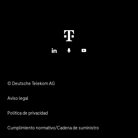
Casos de uso y referencias del IoT
Contáctanos
M2M Service Portal Login
T IoT Hub Login
LinkedIn
Podcasts
YouTube
© Deutsche Telekom AG
Aviso legal
Política de privacidad
Cumplimiento normativo/Cadena de suministro