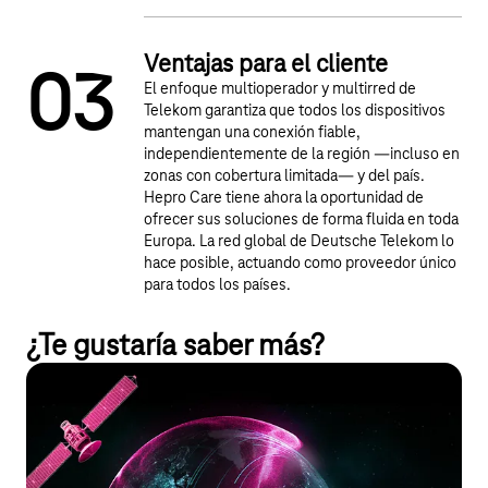
Ventajas para el cliente
0
3
El enfoque multioperador y multirred de
Telekom garantiza que todos los dispositivos
mantengan una conexión fiable,
independientemente de la región —incluso en
zonas con cobertura limitada— y del país.
Hepro Care tiene ahora la oportunidad de
ofrecer sus soluciones de forma fluida en toda
Europa. La red global de Deutsche Telekom lo
hace posible, actuando como proveedor único
para todos los países.
¿Te gustaría saber más?
Conectividad IoT
Una conectividad IoT adecuada coordina las conexiones IoT
entre plataformas, integra dispositivos y datos a través de API y