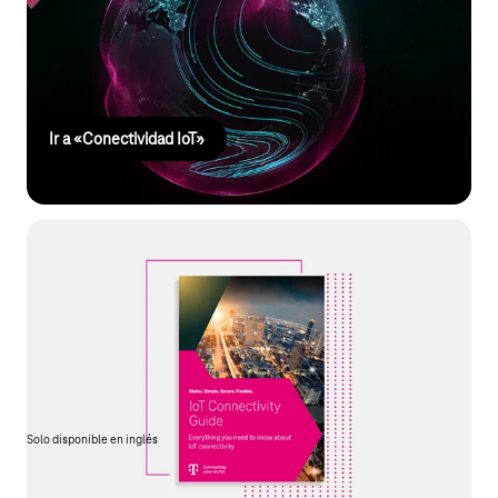
permite un control global con los más altos estándares de
seguridad. Podrás gestionar tus proyectos IoT de forma flexible,
eficiente e independiente de los fabricantes.
Ir a «Conectividad IoT»
Guía de conectividad IoT
¿Quieres saber más sobre lo que debes tener en cuenta a la
hora de conectar tus productos a través de la red móvil? ¿Qué
obstáculos hay que superar en un despliegue internacional? ¿O
cómo gestionar tus componentes IoT? Encontrarás todas las
respuestas en nuestra «Guía de conectividad IoT» gratuita.
Solo disponible en inglés