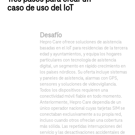
caso de uso del IoT
Desafío
Hepro Care ofrece soluciones de asistencia
basadas en el IoT para residencias de la tercera
edad y ayuntamientos, y equipa los hogares
particulares con tecnología de asistencia
digital, un segmento en rápido crecimiento en
los países nórdicos. Su oferta incluye sistemas
y paneles de asistencia, alarmas con GPS,
sensores y soluciones de videovigilancia.
Todos los dispositivos requieren una
conectividad móvil fiable en todo momento.
Anteriormente, Hepro Care dependía de un
único operador nacional cuyas tarjetas SIM se
conectaban exclusivamente a su propia red,
incluso cuando otros ofrecían una cobertura
más sólida. Las repetidas interrupciones del
servicio y las desactivaciones accidentales de