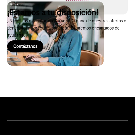
¡Estamos a tu disposición!
¿Necesitas más información sobre alguna de nuestras ofertas o
tienes alguna pregunta concreta? Estaremos encantados de
ayudarte.
Contáctanos
Topics
Conectividad del IoT
Services