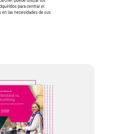
ärcher puede utilizar los
quiridos para centrar el
s en las necesidades de sus
igentes conectados
sistemas digitales: nuestro documento muestra
ngresos y asegurarse una ventaja competitiva
ctados y servicios de inteligencia artificial.