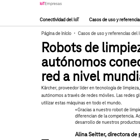
Navegación principal
IoT
Empresas
Conectividad del IoT
Casos de uso y referencias
Navegación principal
·
Página de inicio
Casos de uso y referencias del 
Robots de limpie
autónomos conec
red a nivel mundi
Kärcher, proveedor líder en tecnología de limpieza
autónomos a través de redes móviles. Las redes g
utilizar estas máquinas en todo el mundo.
«Gracias a nuestro robot de limpi
diferencian de la competencia. 
desarrollo de nuestros productos
Alina Seitter, directora d