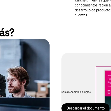
Kärcher, mientras que K
conocimientos recién ad
desarrollo de producto
clientes.
ás?
nan información sobre las
Productos intel
icios innovadores y abren
frecer servicios
Construyendo el futuro con eco
 de productos y las estrategias
cómo crear nuevos modelos de i
ientes.
decisiva mediante productos cone
Solo disponible en inglés
Descargar el documento