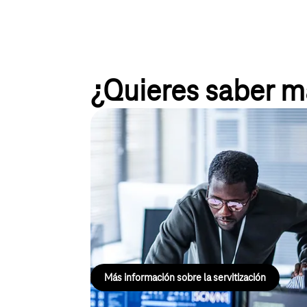
¿Quieres saber m
Servitización
Los productos inteligentes y conectados proporcio
necesidades de los clientes, permiten ofrecer serv
nuevas fuentes de ingresos. Esto permite no solo o
personalizados, sino también adaptar el desarrollo
de marketing a las necesidades concretas de los cl
Más información sobre la servitización