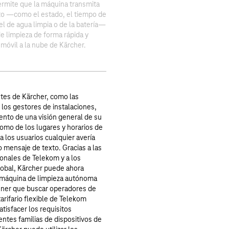
rmite que la máquina transmita
to —como el estado, el tiempo de
el de agua limpia o de la batería—
e limpieza de forma rápida y
d móvil a la nube de Kärcher.
ntes de Kärcher, como las
los gestores de instalaciones,
to de una visión general de su
como de los lugares y horarios de
a los usuarios cualquier avería
o mensaje de texto. Gracias a las
onales de Telekom y a los
obal, Kärcher puede ahora
 máquina de limpieza autónoma
ener que buscar operadores de
arifario flexible de Telekom
tisfacer los requisitos
entes familias de dispositivos de