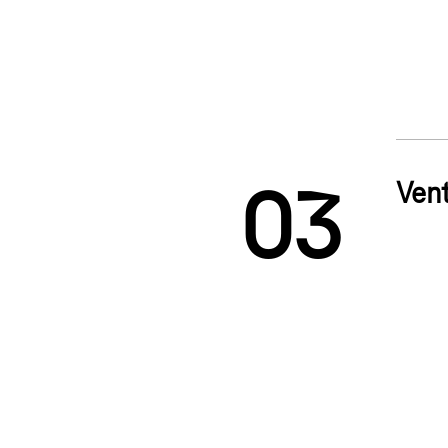
1
2
Vent
0
3