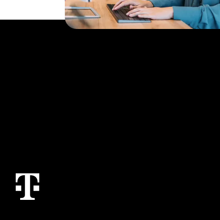
Topics
Services
Conectividad del IoT
Contáctanos
Casos de uso y referencias del IoT
M2M Service Por
T IoT Hub Login