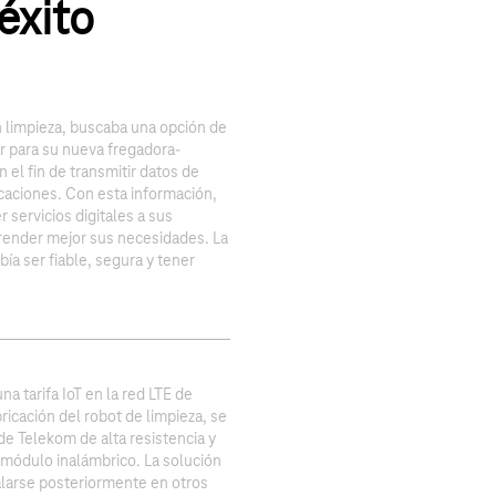
éxito
n limpieza, buscaba una opción de
r para su nueva fregadora-
el fin de transmitir datos de
caciones. Con esta información,
 servicios digitales a sus
prender mejor sus necesidades. La
ía ser fiable, segura y tener
a tarifa IoT en la red LTE de
ricación del robot de limpieza, se
 de Telekom de alta resistencia y
n módulo inalámbrico. La solución
alarse posteriormente en otros