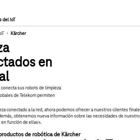
 del IoT
·
IoT
Kärcher
za
tados en
al
Reproducir el vídeo 
, conecta sus robots de limpieza
lobales de Telekom permiten
eza conectado a la red, ahora podemos ofrecer a nuestros clientes finale
Además, obtenemos nueva información sobre las necesidades de nuestros
 en función de ellas».
e productos de robótica de Kärcher