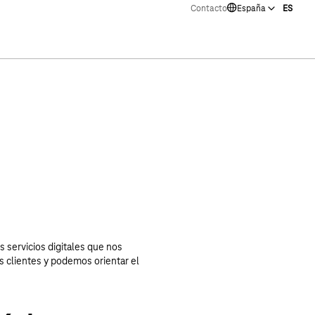
Contacto
España
ES
de YouTube «Kärcher: robots de limpieza autónomos cone
s servicios digitales que nos
 clientes y podemos orientar el