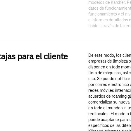
modelos de Kärcher. Pe
datos de funcionamien
funcionamiento y el niv
e informes detallados d
fiable a través de la re
ajas para el cliente
De este modo, los clie
empresas de limpieza o 
disponen en todo momen
flota de máquinas, así 
uso. Se puede notificar 
por correo electrónico 
redes móviles internaci
acuerdos de roaming gl
comercializar su nueva
en todo el mundo sin t
red locales. El modelo t
puede adaptarse para sa
específicos de las difer