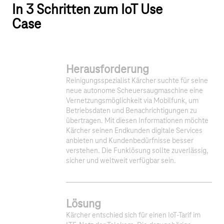
In 3 Schritten zum IoT Use
Case
Herausforderung
Reinigungsspezialist Kärcher suchte für seine
neue autonome Scheuersaugmaschine eine
Vernetzungsmöglichkeit via Mobilfunk, um
Betriebsdaten und Benachrichtigungen zu
übertragen. Mit diesen Informationen möchte
Kärcher seinen Endkunden digitale Services
anbieten und Kundenbedürfnisse besser
verstehen. Die Funklösung sollte zuverlässig,
sicher und weltweit verfügbar sein.
Lösung
Kärcher entschied sich für einen IoT-Tarif im