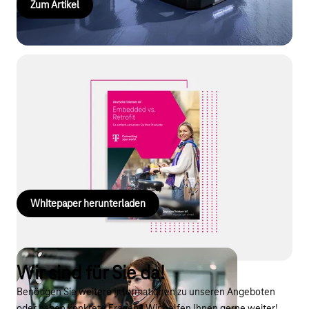
Zum Artikel
Whitepaper Smart Connected Products
Zukunft gestalten mit digitalen Ökosystemen: Unser
Whitepaper zeigt, wie Sie durch vernetzte Produkte & KI-
Services neue Erlösmodelle schaffen und Ihren
entscheidenden Wettbewerbsvorteil sichern.
Whitepaper herunterladen
Wir sind für Sie da!
Benötigen Sie weitere Informationen zu unseren Angeboten