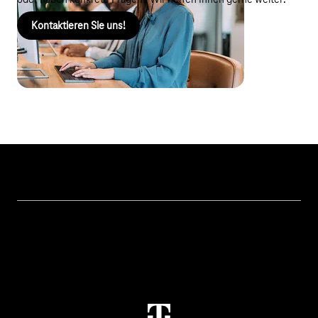
oder haben konkrete Fragen? Wir helfen Ihnen gerne weiter!
Kontaktieren Sie uns!
Themen
IoT Connectivity
Services
IoT Hardware & Bundles
Kontakt aufnehmen
IoT Use Cases & Referenzen
M2M Service Portal Login
IoT Blog