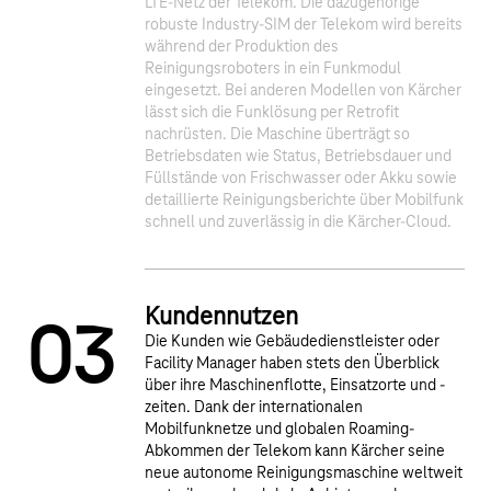
LTE-Netz der Telekom. Die dazugehörige
robuste Industry-SIM der Telekom wird bereits
während der Produktion des
Reinigungsroboters in ein Funkmodul
eingesetzt. Bei anderen Modellen von Kärcher
1
2
lässt sich die Funklösung per Retrofit
nachrüsten. Die Maschine überträgt so
Betriebsdaten wie Status, Betriebsdauer und
Füllstände von Frischwasser oder Akku sowie
detaillierte Reinigungsberichte über Mobilfunk
schnell und zuverlässig in die Kärcher-Cloud.
Kundennutzen
0
3
Die Kunden wie Gebäudedienstleister oder
Facility Manager haben stets den Überblick
über ihre Maschinenflotte, Einsatzorte und -
zeiten. Dank der internationalen
Mobilfunknetze und globalen Roaming-
Abkommen der Telekom kann Kärcher seine
neue autonome Reinigungsmaschine weltweit