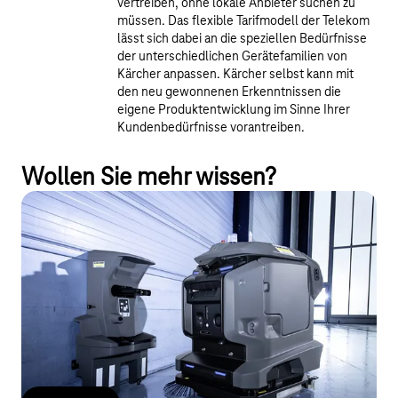
vertreiben, ohne lokale Anbieter suchen zu
müssen. Das flexible Tarifmodell der Telekom
lässt sich dabei an die speziellen Bedürfnisse
der unterschiedlichen Gerätefamilien von
Kärcher anpassen. Kärcher selbst kann mit
den neu gewonnenen Erkenntnissen die
eigene Produktentwicklung im Sinne Ihrer
Kundenbedürfnisse vorantreiben.
Wollen Sie mehr wissen?
Kärcher: Autonome
Reinigungsmaschinen sauber vernetzt
Kärcher, führender Anbieter für Reinigungstechnik, hat seine
autonomen Scheuersaugmaschinen ans weltweite IoT-Netz der
Telekom angebunden. Das ermöglicht Remote-Zugriff und
digitales Flottenmanagement.