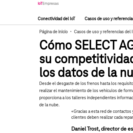
Navegación principal
IoT
Empresas
Conectividad del IoT
Casos de uso y referencias
Navegación principal
·
Página de inicio
Casos de uso y referencias del 
Cómo SELECT AG
su competitividad
los datos de la n
Desde el desgaste de los frenos hasta los requisi
realizar el mantenimiento de los vehículos de for
proporciona a los talleres independientes informac
de la nube.
«Gracias a esta red de contactos
clientes deben realizar cada rep
Daniel Trost, director de e