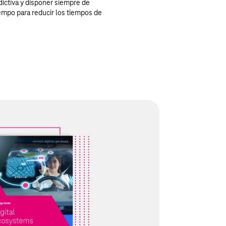
dictiva y disponer siempre de
empo para reducir los tiempos de
istemas digitales
sistemas digitales: nuestro documento muestra
ngresos y asegurarse una ventaja competitiva
ctados y servicios de inteligencia artificial.