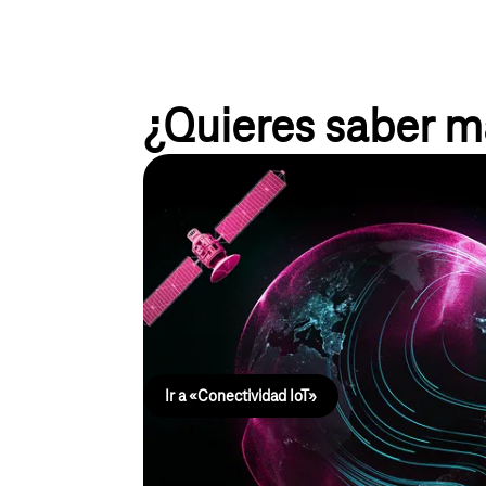
¿Quieres saber m
Conectividad IoT
Una conectividad IoT adecuada coordina las conexi
integra dispositivos y datos a través de API y perm
altos estándares de seguridad. Podrás gestionar t
flexible, eficiente e independiente de los fabricant
Ir a «Conectividad IoT»