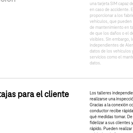
una tarjeta SIM capaz 
en caso de accidente. 
proporcionar a los fabr
vehículos, que pueden u
de mantenimiento en tal
de que los daños o el 
visibles. Sin embargo, 
independientes de Alem
datos de los vehículos 
servicios como el mant
datos.
ajas para el cliente
Los talleres independi
realizarse una inspecci
Gracias a la conexión co
conductor recibe rápi
qué medidas tomar. De 
fidelizar a sus clientes
rápido. Pueden realizar