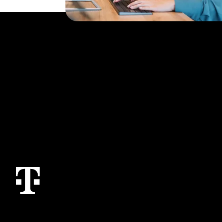
Topics
Services
Conectividad del IoT
Contáctanos
Casos de uso y referencias del IoT
M2M Service Por
T IoT Hub Login