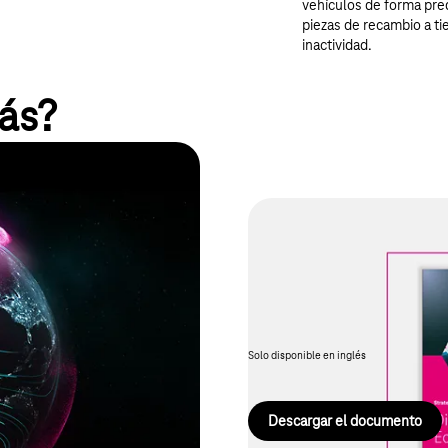
vehículos de forma pre
piezas de recambio a ti
inactividad.
ás?
ones IoT entre plataformas,
Documento: Ecos
ite un control global con los más
us proyectos IoT de forma
Construyendo el futuro con eco
es.
cómo crear nuevos modelos de i
decisiva mediante productos cone
Solo disponible en inglés
Descargar el documento