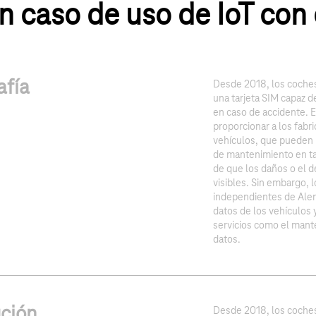
n caso de uso de IoT con 
afía
Desde 2018, los coche
una tarjeta SIM capaz 
en caso de accidente. 
proporcionar a los fabr
vehículos, que pueden u
de mantenimiento en tal
de que los daños o el 
visibles. Sin embargo, 
independientes de Alem
datos de los vehículos 
servicios como el mant
datos.
ción
Desde 2018, los coche