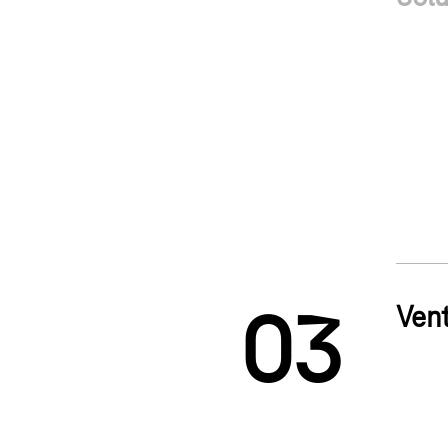
1
2
Vent
0
3