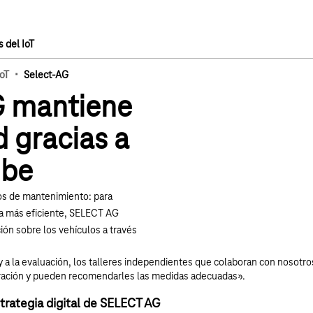
 del IoT
·
IoT
Select-AG
 mantiene
 gracias a
ube
Reproducir el vídeo d
tos de mantenimiento: para
ma más eficiente, SELECT AG
ión sobre los vehículos a través
 y a la evaluación, los talleres independientes que colaboran con noso
aración y pueden recomendarles las medidas adecuadas».
strategia digital de SELECT AG