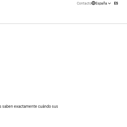
Contacto
España
ES
e YouTube «Caso de uso de IoT de Select AG: cuando el ser
tros saben exactamente cuándo sus