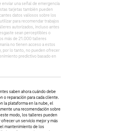
de enviar una señal de emergencia
Estas tarjetas también pueden
icantes datos valiosos sobre los
tilizar para recomendar trabajos
leres autorizados, incluso antes
desgaste sean perceptibles o
los más de 21.000 talleres
ania no tienen acceso a estos
y, por lo tanto, no pueden ofrecer
enimiento predictivo basado en
entes saben ahora cuándo debe
ón o reparación para cada cliente.
n la plataforma en la nube, el
damente una recomendación sobre
este modo, los talleres pueden
 y ofrecer un servicio mejor y más
 el mantenimiento de los