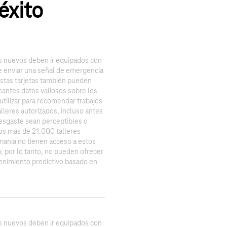
éxito
s nuevos deben ir equipados con
de enviar una señal de emergencia
Estas tarjetas también pueden
icantes datos valiosos sobre los
tilizar para recomendar trabajos
leres autorizados, incluso antes
desgaste sean perceptibles o
los más de 21.000 talleres
ania no tienen acceso a estos
y, por lo tanto, no pueden ofrecer
enimiento predictivo basado en
s nuevos deben ir equipados con