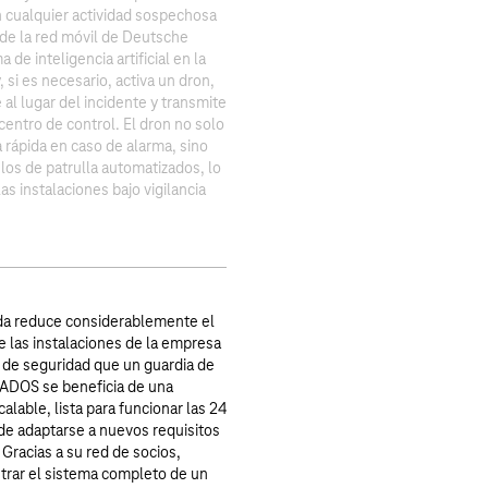
an cualquier actividad sospechosa
 de la red móvil de Deutsche
de inteligencia artificial en la
, si es necesario, activa un dron,
al lugar del incidente y transmite
centro de control. El dron no solo
 rápida en caso de alarma, sino
los de patrulla automatizados, lo
s instalaciones bajo vigilancia
da reduce considerablemente el
e las instalaciones de la empresa
l de seguridad que un guardia de
 YADOS se beneficia de una
calable, lista para funcionar las 24
de adaptarse a nuevos requisitos
Gracias a su red de socios,
rar el sistema completo de un