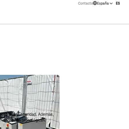
Contacto
España
ES
oncepto de seguridad. Además,
a vanguardia tecnológica».