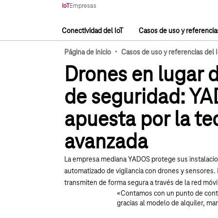
Navegación principal
IoT
Empresas
Conectividad del IoT
Casos de uso y referencias
Navegación principal
·
Página de inicio
Casos de uso y referencias del 
Drones en lugar 
de seguridad: Y
apuesta por la te
avanzada
La empresa mediana YADOS protege sus instalaci
automatizado de vigilancia con drones y sensores. 
transmiten de forma segura a través de la red móvi
«Contamos con un punto de conta
gracias al modelo de alquiler, ma