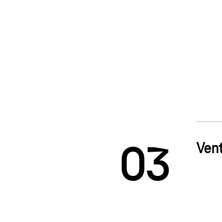
1
2
Vent
0
3