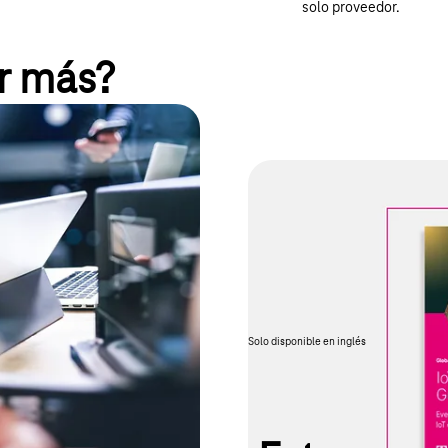
solo proveedor.
er más?
todo en un solo lugar.
Guía de conectiv
¿Quieres saber más sobre lo que
productos a través de la red mó
despliegue internacional? ¿O c
todas las respuestas en nuestra 
Solo disponible en inglés