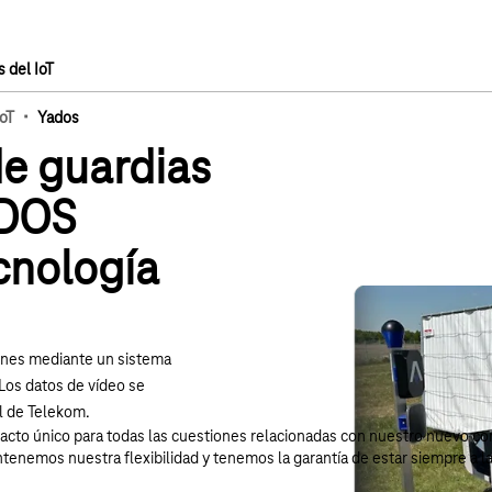
 del IoT
·
IoT
Yados
de guardias
ADOS
cnología
ones mediante un sistema
Los datos de vídeo se
l de Telekom.
cto único para todas las cuestiones relacionadas con nuestro nuevo c
ntenemos nuestra flexibilidad y tenemos la garantía de estar siempre a l