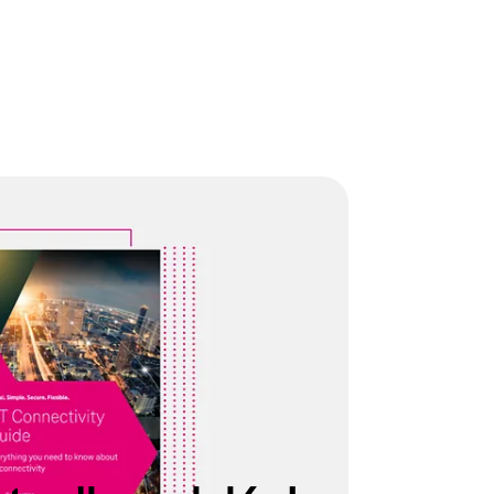
idad IoT
 debes tener en cuenta a la hora de conectar tus
vil? ¿Qué obstáculos hay que superar en un
ómo gestionar tus componentes IoT? Encontrarás
«Guía de conectividad IoT» gratuita.