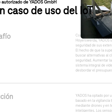
te autorizado de YADOS GmbH
n caso de uso del IoT
afío
Con la ampliación de l
Hoyerswerda, YADOS se 
seguridad de sus extens
El hecho de que la supe
buscar alternativas al c
seguridad. Aumentar la 
sistema integral de vi
desbordar el presupue
ción
YADOS ha optado por un
basado en la vigilancia
mediante drones y en t
inteligentes. Los senso