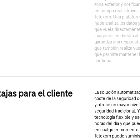
zona exterior y notific
en tiempo real a través
Telekom. Una plataforma 
nube analiza los datos y
que vuela directamente 
imágenes en directo al 
garantiza una respuesta
que también realiza vue
que permite mantener la
continua.
ajas para el cliente
La solución automatiza
coste de la seguridad d
y ofrece un mayor nive
seguridad tradicional.
tecnología flexible y es
horas del día y que pue
en cualquier momento. 
Telekom puede suminist