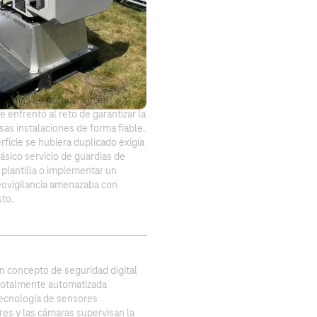
as zonas de producción en
enfrentó al reto de garantizar la
as instalaciones de forma fiable.
rficie se hubiera duplicado exigía
lásico servicio de guardias de
plantilla o implementar un
deovigilancia amenazaba con
sto.
 concepto de seguridad digital
 totalmente automatizada
ecnología de sensores
res y las cámaras supervisan la