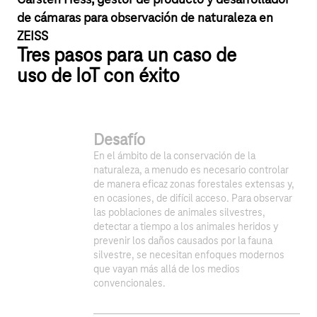
Carsten Hess, gestor de producto y desarrollador
de cámaras para observación de naturaleza en
ZEISS
Tres pasos para un caso de
uso de IoT con éxito
Desafío
En el ámbito de la conservación de la
naturaleza, a menudo es necesario controlar
de manera eficaz zonas forestales extensas y,
en ocasiones, de difícil acceso. Para observar
las poblaciones de animales silvestres,
detectar a tiempo a los animales heridos y
prevenir los daños causados por la fauna
silvestre, se necesitan enfoques modernos
que vayan más allá de los medios
convencionales.