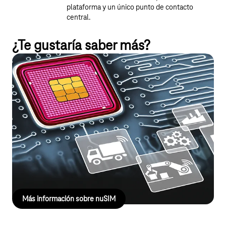
plataforma y un único punto de contacto
central.
¿Te gustaría saber más?
Más pequeño, más eficiente, más
integrado: con iSIM
Las tarjetas SIM tradicionales llevan mucho tiempo garantizando
una conectividad fiable para el IoT; la iSIM va un paso más allá. La
SIM está integrada directamente en el chip de comunicación, lo
que ahorra espacio, reduce el consumo energético y la
convierte en la opción ideal para dispositivos IoT compactos y de
larga duración.
Más información sobre nuSIM