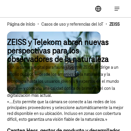
Navegación principal
label
Abrir la
·
·
Página de inicio
Casos de uso y referencias del IoT
ZEISS
ZEISS y Telekom abren nuevas
perspectivas para los
observadores de la naturaleza
Con la cámara digital para fauna silvestre, ZEISS se dirige a un
amplio público —desde los amantes de la naturaleza y la
tecnología hasta los usuarios jóvenes y expertos en el mundo
digital— y combina una calidad óptica de primer nivel con la
digitalización más actual.
«...Esto permite que la cámara se conecte a las redes de los
principales proveedores y seleccione automáticamente la mejor
red disponible en su ubicación. Incluso en zonas con cobertura
difícil, esto garantiza una visión fiable de la naturaleza.»