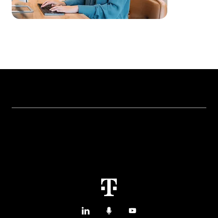
Topics
Conectividad del IoT
Services
Casos de uso y referencias del IoT
Contáctanos
M2M Service Portal Login
T IoT Hub Login
LinkedIn
Podcasts
YouTube