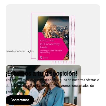
Guía de conectividad IoT
¿Quieres saber más sobre lo que debes tener en cuenta a la
hora de conectar tus productos a través de la red móvil? ¿Qué
obstáculos hay que superar en un despliegue internacional? ¿O
cómo gestionar tus componentes IoT? Encontrarás todas las
respuestas en nuestra «Guía de conectividad IoT» gratuita.
Solo disponible en inglés
¡Estamos a tu disposición!
¿Necesitas más información sobre alguna de nuestras ofertas o
tienes alguna pregunta concreta? Estaremos encantados de
ayudarte.
Contáctanos