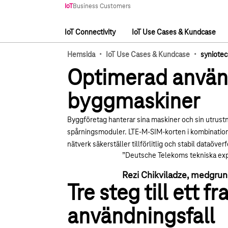
Huvudnavigering
IoT
Business Customers
IoT Connectivity
IoT Use Cases & Kundcase
Huvudnavigering
·
·
Hemsida
IoT Use Cases & Kundcase
syniotec
Optimerad använ
byggmaskiner
Byggföretag hanterar sina maskiner och sin utrustn
spårningsmoduler. LTE-M-SIM-korten i kombinati
nätverk säkerställer tillförlitlig och stabil dataöver
”Deutsche Telekoms tekniska expe
Rezi Chikviladze, medgru
Tre steg till ett 
användningsfall