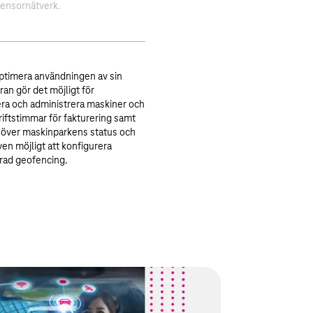
sensornätverk.
ptimera användningen av sin
an gör det möjligt för
era och administrera maskiner och
riftstimmar för fakturering samt
t över maskinparkens status och
ven möjligt att konfigurera
rad geofencing.
 Ecosystems