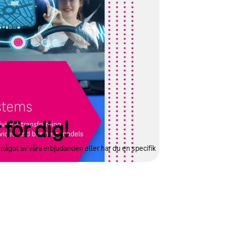
osystem: Vår vitbok visar hur du kan skapa nya
avgörande konkurrensfördel genom uppkopplade
 för dig!
ågot av våra erbjudanden eller har du en specifik