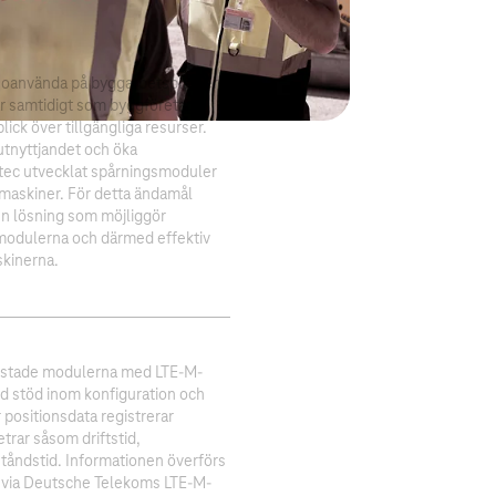
 oanvända på byggarbetsplatser
ar samtidigt som byggföretag
lick över tillgängliga resurser.
sutnyttjandet och öka
otec utvecklat spårningsmoduler
gmaskiner. För detta ändamål
en lösning som möjliggör
modulerna och därmed effektiv
skinerna.
ustade modulerna med LTE-M-
d stöd inom konfiguration och
positionsdata registrerar
rar såsom driftstid,
eståndstid. Informationen överförs
rm via Deutsche Telekoms LTE-M-