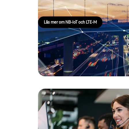
mobilstandarderna för trådlös uppkoppling. Läs me
Läs mer om NB-IoT och LTE-M