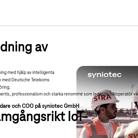
dning av
ing med hjälp av intelligenta
on med Deutsche Telekoms
föring.
rtis, professionalism och starka renommé som ledande nätoperatör var 
ndare och COO på syniotec GmbH
framgångsrikt IoT-