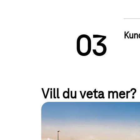
Kun
0
3
Vill du veta mer?
Narrowband-IoT och LTE-
När energiförbrukning, inomhustäckning, batteriliv
är avgörande faktorer i IoT-projekt är NB-IoT och L