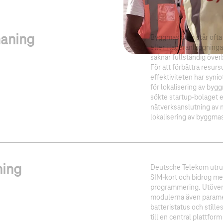
aning
Byggmaskiner står ofta
eller i lageranläggning
saknar fullständig överb
För att förbättra resur
effektiviteten har syni
för lokalisering av byg
sökte startup-bolaget 
nätverksanslutning av 
lokalisering av byggma
ning
Deutsche Telekom utr
SIM-kort och bidrog me
programmering. Utöver 
modulerna även paramet
batteristatus och still
till en central plattfo