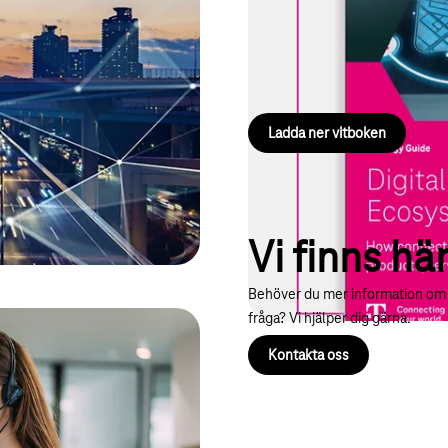
r om dessa innovativa tekniker.
Skapa framtiden med digitala ek
intäktsmodeller och säkra en 
produkter och AI-tjänster.
Ladda ner vitboken
Vi finns här
Behöver du mer information om n
fråga? Vi hjälper dig gärna.
Kontakta oss