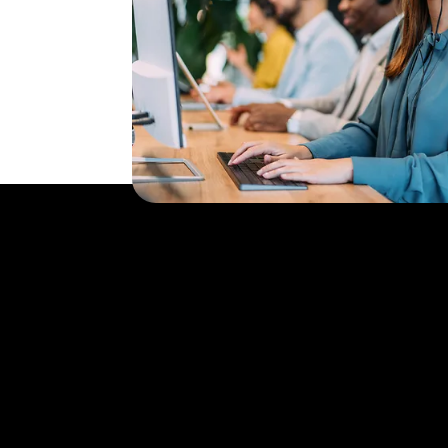
Ämnen
Tjänster
IoT Connectivity
Kontakta oss
IoT Use Cases & Kundcase
M2M Service Por
T IoT Hub Login