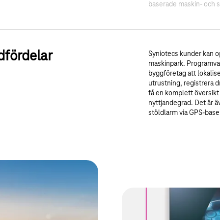
baserade maskin- och 
dfördelar
Syniotecs kunder kan o
maskinpark. Programvar
byggföretag att lokalis
utrustning, registrera d
få en komplett översik
nyttjandegrad. Det är ä
stöldlarm via GPS-base
M
slängd och framför allt kostnad
Vitbok: Digital
TE-M de optimala