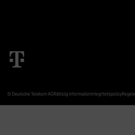
IoT Use Cases & Kundcase
M2M Service Por
T IoT Hub Login
© Deutsche Telekom AG
Rättslig information
Integritetspolicy
Regele