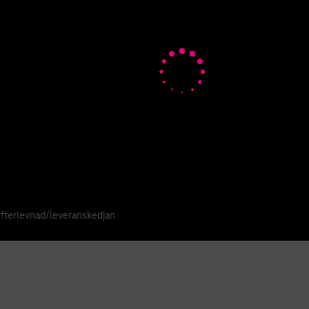
tal Login
fterlevnad/leveranskedjan