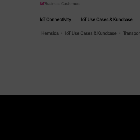
Huvudnavigering
IoT
Business Customers
IoT Connectivity
IoT Use Cases & Kundcase
Huvudnavigering
·
·
Hemsida
IoT Use Cases & Kundcase
Transpor
Ämnen
Tjänster
IoT Connectivity
Kontakta oss