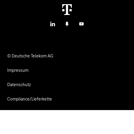
M2M Service Portal Login
IoT Blog
T IoT Hub Login
LinkedIn
Podcasts
YouTube
IoT Hardware Finder
© Deutsche Telekom AG
Impressum
Datenschutz
Compliance/Lieferkette