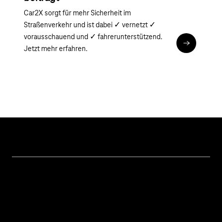
Car2X sorgt für mehr Sicherheit im
Straßenverkehr und ist dabei ✓ vernetzt ✓
vorausschauend und ✓ fahrerunterstützend.
Zum Artikel
Jetzt mehr erfahren.
Themen
IoT Connectivity
Services
IoT Hardware & Bundles
Kontakt aufnehmen
IoT Use Cases & Referenzen