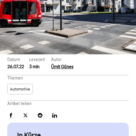
Datum
Lesezeit
Autor
26.07.22
3 min
Ümit Günes
Themen
Automotive
Artikel teilen
Facebook
X
Reddit
LinkedIn
In Kürze