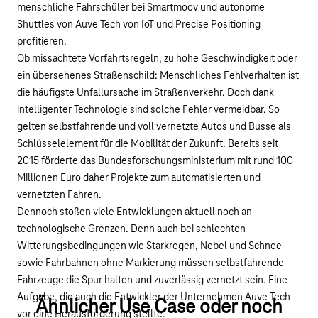
menschliche Fahrschüler bei Smartmoov und autonome
Shuttles von Auve Tech von IoT und Precise Positioning
profitieren.
Ob missachtete Vorfahrtsregeln, zu hohe Geschwindigkeit oder
ein übersehenes Straßenschild: Menschliches Fehlverhalten ist
die häufigste Unfallursache im Straßenverkehr. Doch dank
intelligenter Technologie sind solche Fehler vermeidbar. So
gelten selbstfahrende und voll vernetzte Autos und Busse als
Schlüsselelement für die Mobilität der Zukunft. Bereits seit
2015 förderte das Bundesforschungsministerium mit rund 100
Millionen Euro daher Projekte zum automatisierten und
vernetzten Fahren.
Dennoch stoßen viele Entwicklungen aktuell noch an
technologische Grenzen. Denn auch bei schlechten
Witterungsbedingungen wie Starkregen, Nebel und Schnee
sowie Fahrbahnen ohne Markierung müssen selbstfahrende
Fahrzeuge die Spur halten und zuverlässig vernetzt sein. Eine
Aufgabe, die auch die Entwickler der Unternehmen
Auve Tech
Ähnlicher Use Case oder noch
vor eine Herausforderung stellte.