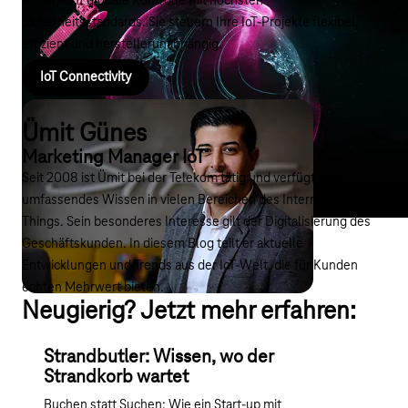
ermöglicht globale Kontrolle mit höchsten
Sicherheitsstandards. Sie steuern Ihre IoT-Projekte flexibel,
effizient und herstellerunabhängig.
IoT Connectivity
Ümit Günes
Marketing Manager IoT
Seit 2008 ist Ümit bei der Telekom tätig und verfügt über
umfassendes Wissen in vielen Bereichen des Internet of
Things. Sein besonderes Interesse gilt der Digitalisierung des
Geschäftskunden. In diesem Blog teilt er aktuelle
Entwicklungen und Trends aus der IoT-Welt, die für Kunden
echten Mehrwert bieten.
Neugierig? Jetzt mehr erfahren:
Strandbutler: Wissen, wo der
Strandkorb wartet
Buchen statt Suchen: Wie ein Start-up mit