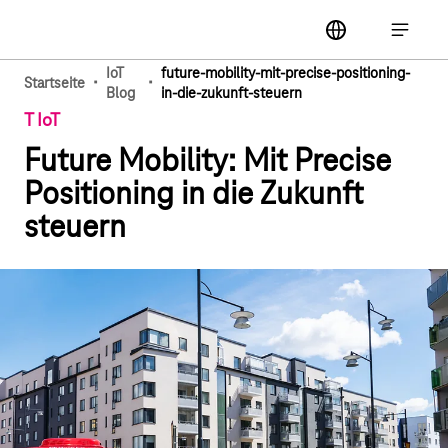
Hauptnavigation
label
Hauptna
IoT
future-mobility-mit-precise-positioning-
·
·
Startseite
Blog
in-die-zukunft-steuern
T IoT
Future Mobility: Mit Precise
Positioning in die Zukunft
steuern