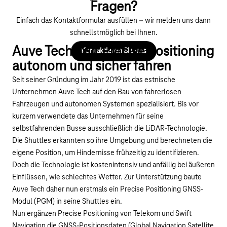
Fragen?
Einfach das Kontaktformular ausfüllen – wir melden uns dann
schnellstmöglich bei Ihnen.
Auve Tech: Mit Precise Positioning
Kontaktieren Sie uns
autonom und sicher fahren
Seit seiner Gründung im Jahr 2019 ist das estnische
Unternehmen Auve Tech auf den Bau von fahrerlosen
Fahrzeugen und autonomen Systemen spezialisiert. Bis vor
kurzem verwendete das Unternehmen für seine
selbstfahrenden Busse ausschließlich die LiDAR-Technologie.
Die Shuttles erkannten so ihre Umgebung und berechneten die
eigene Position, um Hindernisse frühzeitig zu identifizieren.
Doch die Technologie ist kostenintensiv und anfällig bei äußeren
Einflüssen, wie schlechtes Wetter. Zur Unterstützung baute
Auve Tech daher nun erstmals ein Precise Positioning GNSS-
Modul (PGM) in seine Shuttles ein.
Nun ergänzen
Precise Positioning
von Telekom und
Swift
Navigation
die GNSS-Positionsdaten (Global Navigation Satellite