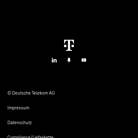
Services
IoT Hardware & Bundles
Kontakt aufnehmen
IoT Use Cases & Referenzen
M2M Service Portal Login
IoT Blog
T IoT Hub Login
LinkedIn
Podcasts
YouTube
IoT Hardware Finder
© Deutsche Telekom AG
Impressum
Datenschutz
Compliance/Lieferkette