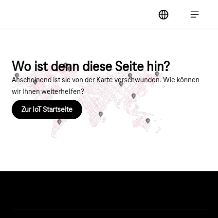
Hauptnavigation
label
Hauptna
Wo ist denn diese Seite hin?
Anscheinend ist sie von der Karte verschwunden. Wie können
wir Ihnen weiterhelfen?
Zur IoT Startseite
Themen
IoT Connectivity