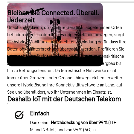
Bleiben Sie Connected. Überall.
Jederzeit
Unabhängig davon, ob sich Ihre Geräte an abgelegenen Orten
befinden oder sich durch schwieriges Gelände bewegen, sorgt
die hybride Mobilfunk- und Satellitenverbindung dafür, dass Ihre
Daten ohne Unterbrechung übertragen werden. Profitieren Sie
von einer zuverlässigen Abdeckung für unternehmenskritische
Anwendungen – von kritischer Infrastruktur über Bergbau bis
hin zu Rettungsdiensten. Da terrestrische Netzwerke nicht
immer über Grenzen - oder Ozeane - hinweg reichen, erweitert
unsere Hybridlösung Ihre Konnektivität weltweit: an Land, auf
See und überall dort, wo Ihr Unternehmen im Einsatz ist.
Deshalb IoT mit der Deutschen Telekom
Einfach
Dank einer
Netzabdeckung von über 99 %
(LTE-
M und NB-IoT) und von 96 % (5G) in