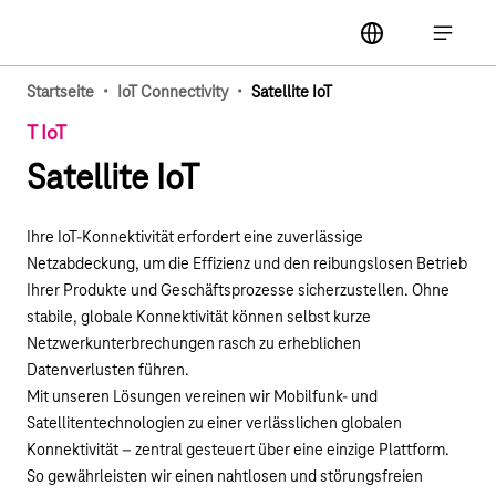
Hauptnavigation
label
Hauptna
·
·
Startseite
IoT Connectivity
Satellite IoT
T IoT
Satellite IoT
Ihre IoT-Konnektivität erfordert eine zuverlässige
Netzabdeckung, um die Effizienz und den reibungslosen Betrieb
Ihrer Produkte und Geschäftsprozesse sicherzustellen. Ohne
stabile, globale Konnektivität können selbst kurze
Netzwerkunterbrechungen rasch zu erheblichen
Datenverlusten führen.
Mit unseren Lösungen vereinen wir Mobilfunk- und
Satellitentechnologien zu einer verlässlichen globalen
Konnektivität – zentral gesteuert über eine einzige Plattform.
So gewährleisten wir einen nahtlosen und störungsfreien