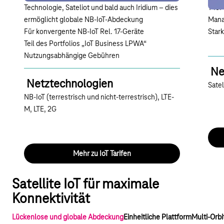
Technologie, Sateliot und bald auch Iridium
– dies
T IoT
ermöglicht globale NB-IoT-Abdeckung
Mana
Für konvergente NB-IoT Rel. 17-Geräte
Star
Teil des Portfolios „IoT Business LPWA“
Nutzungsabhängige Gebühren
Ne
Netztechnologien
Satel
NB-IoT (terrestrisch und nicht-terrestrisch), LTE-
M, LTE, 2G
Mehr zu IoT Tarifen
Satellite IoT für maximale
Konnektivität
Lückenlose und globale Abdeckung
Einheitliche Plattform
Multi-Orb