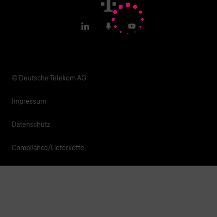
IoT Blog
T IoT Hub Login
LinkedIn
Podcasts
YouTube
IoT Hardware Finder
© Deutsche Telekom AG
Impressum
Datenschutz
Compliance/Lieferkette