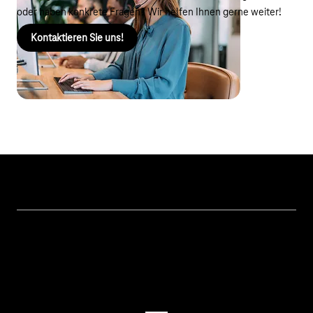
oder haben konkrete Fragen? Wir helfen Ihnen gerne weiter!
Kontaktieren Sie uns!
Themen
IoT Connectivity
Services
IoT Hardware & Bundles
Kontakt aufnehmen
IoT Use Cases & Referenzen
M2M Service Portal Login