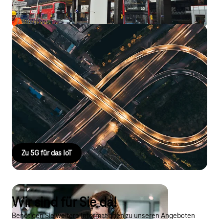
5G für IoT
Autonome Fahrzeuge, robotergestützte Fern-Operationen oder
intelligente Stromnetze – all das wird bereits heute mit Hilfe
von 5G-Technologie möglich gemacht. 5G hebt das Internet of
Things auf ein neues Level und eröffnet leistungsstarke,
latenzarme Verbindungen für Anwendungen, die höchste
Geschwindigkeit und Präzision erfordern.
Zu 5G für das IoT
Wir sind für Sie da!
Benötigen Sie weitere Informationen zu unseren Angeboten