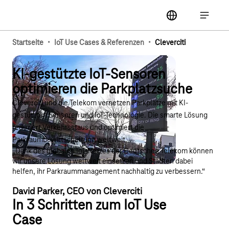
Hauptnavigation
label
Hauptna
·
·
Startseite
IoT Use Cases & Referenzen
Cleverciti
KI-gestützte IoT-Sensoren
optimieren die Parkplatzsuche
Cleverciti und die Telekom vernetzen Parkplätze mit KI-
gestützten Sensoren und IoT-Technologie. Die smarte Lösung
reduziert Verkehrsstaus und optimiert die
Parkraumbewirtschaftung weltweit.
„Dank des globalen IoT-Netzes der Deutschen Telekom können
wir unsere Lösung weltweit einsetzen und Städten dabei
helfen, ihr Parkraummanagement nachhaltig zu verbessern.​“
David Parker, CEO von Cleverciti
In 3 Schritten zum IoT Use
Case