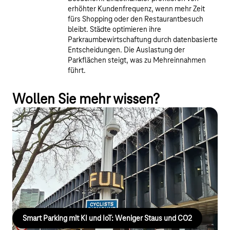
erhöhter Kundenfrequenz, wenn mehr Zeit
fürs Shopping oder den Restaurantbesuch
bleibt. Städte optimieren ihre
Parkraumbewirtschaftung durch datenbasierte
Entscheidungen. Die Auslastung der
Parkflächen steigt, was zu Mehreinnahmen
führt.
Wollen Sie mehr wissen?
Smart Parking mit KI und IoT: Weniger
Staus und CO2
Cleverciti und die Telekom nutzen IoT und KI, um die
Parkplatzsuche in Städten zu optimieren und die Rentabilität für
Parkraumbetreiber zu steigern. Jetzt mehr erfahren!
Smart Parking mit KI und IoT: Weniger Staus und CO2