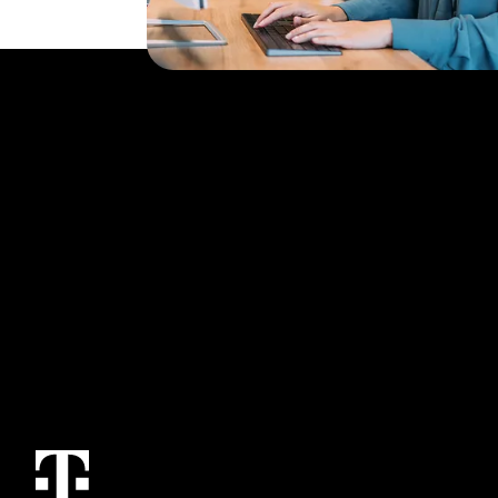
Themen
Services
IoT Connectivity
Kontakt aufne
IoT Hardware & Bundles
M2M Service Por
IoT Use Cases & Referenzen
T IoT Hub Login
IoT Blog
IoT Hardware Fi