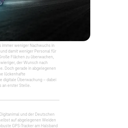
schaften weit verstreute Weiden,
ntrolle der Tiere ist
es immer weniger Nachwuchs in
t und damit weniger Personal für
. Große Flächen zu überwachen,
wieriger, der Wunsch nach
ahe. Doch gerade in abgelegenen
ne lückenhafte
e digitale Überwachung – dabei
 an erster Stelle.​
 Digitanimal und der Deutschen
selbst auf abgelegenen Weiden
Robuste GPS-Tracker am Halsband