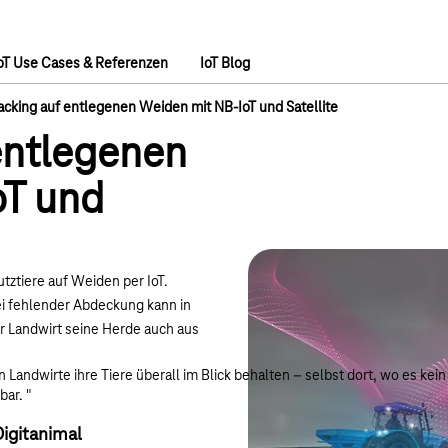
oT Use Cases & Referenzen
IoT Blog
racking auf entlegenen Weiden mit NB-IoT und Satellite
 entlegenen
oT und
utztiere auf Weiden per IoT.
ei fehlender Abdeckung kann in
er Landwirt seine Herde auch aus
 Landwirte ihre Tiere überall im Blick behalten – selbst dort, wo es kei
bar. "
igitanimal​