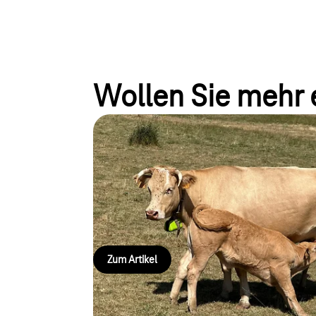
Wollen Sie mehr 
Digitanimal: Intelligente 
NB IoT und Satellite
Tierwohl trifft Technologie: Mit NB-IoT und Satellit
für weniger Aufwand und mehr Kontrolle.
Zum Artikel