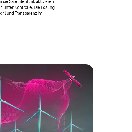
n sie Satellitenfunk aktivieren
en unter Kontrolle. Die Lösung
rwohl und Transparenz im
litenverbindung und Mobilfunk – verwaltet über
Hybridkonnektivität. Sie profitieren von
 höchster Zuverlässigkeit und einfacher
dungen.