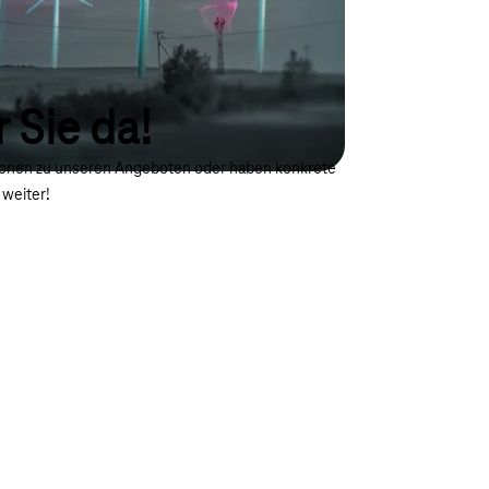
r Sie da!
tionen zu unseren Angeboten oder haben konkrete
 weiter!