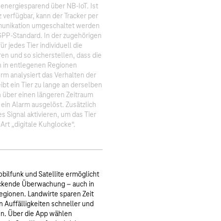
energiesparend über NB-IoT. Ist
z verfügbar, kann der Tracker per
munikation umgeschaltet werden
GPP-Standard. In der zugehörigen
r jedes Tier individuell die
ren und so sicherstellen, dass die
 in entlegenen Regionen
form analysiert das Verhalten der
eibt ein Tier zu lange an derselben
h über einen längeren Zeitraum
 ein Alarm ausgelöst. Zusätzlich
es Signal aktivieren, um das Tier
Art „digitale Kuhglocke“. ​
bilfunk und Satellite ermöglicht
ckende Überwachung – auch in
gionen. Landwirte sparen Zeit
 Auffälligkeiten schneller und
en. Über die App wählen