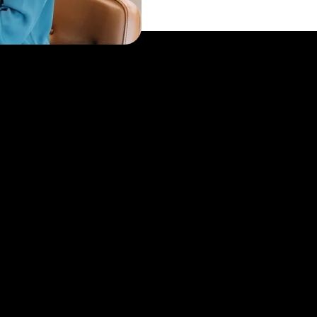
hmen
tal Login
nder