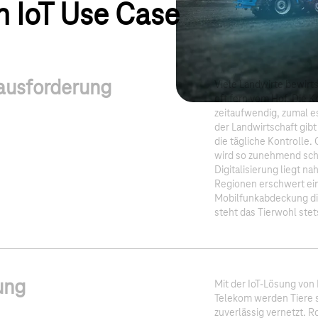
m IoT Use Case
ausforderung
Viele Landwirte bewirt
oft fern vom Hof. Die Ko
zeitaufwendig, zumal 
der Landwirtschaft gib
die tägliche Kontrolle
wird so zunehmend sch
Digitalisierung liegt n
Regionen erschwert ei
Mobilfunkabdeckung di
steht das Tierwohl stets
ung
Mit der IoT-Lösung von
Telekom werden Tiere 
zuverlässig vernetzt. 