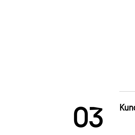
1
2
Kun
0
3