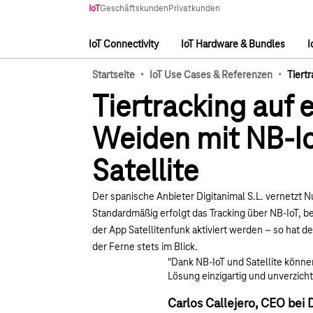
Hauptnavigation
IoT
Geschäftskunden
Privatkunden
IoT Connectivity
IoT Hardware & Bundles
I
Hauptnavigation
·
·
Startseite
IoT Use Cases & Referenzen
Tiert
Tiertracking auf
Weiden mit NB-I
Satellite
Der spanische Anbieter Digitanimal S.L. vernetzt N
Standardmäßig erfolgt das Tracking über NB-IoT, b
der App Satellitenfunk aktiviert werden – so hat d
der Ferne stets im Blick.​
"Dank NB-IoT und Satellite können
Lösung einzigartig und unverzicht
Carlos Callejero, CEO bei D