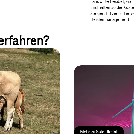
Landwirte flexibel, wan
und halten so die Kost
steigert Effizienz, Tie
Herdenmanagement.​
erfahren?
Tierortung dank
Satellite IoT
e bleiben Tiere überall im Blick –
Unsere Lösung kombiniert Satel
eine Plattform für vereinfachte 
umfassender Netzverfügbarkeit,
Verwaltung für Ihre IoT-Anwen
Mehr zu Satellite IoT