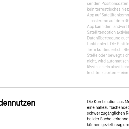
senden Positionsdaten 
kein terrestrisches Net
App auf Satellitenkom
– basierend auf dem 3
App kann der Landwirt fü
Satellitenoption aktivie
Datenübertragung auch
funktioniert. Die Platt
Tiere kontinuierlich: Bl
Stelle oder bewegt sic
nicht, wird automatisch
lässt sich ein akustisch
leichter zu orten – eine 
dennutzen
Die Kombination aus Mo
eine nahezu flächende
schwer zugänglichen Re
bei der Suche, erkennen
können gezielt reagier