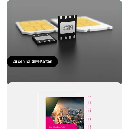
IoT SIM-Karten für jede Anforderung
SIM-Karten sind das Herzstück jeder mobilen Kommunikation.
Wir bieten Ihnen neben den klassischen Plug-In-SIMs und SIM-
Chips zum Einlöten auch Lösungen mit Sonderfunktionalitäten
wie eSIM und die extrem kosteneffiziente nuSIM an.
Zu den IoT SIM-Karten
IoT Connectivity Guide
Sie möchten mehr darüber erfahren, worauf Sie bei der
Vernetzung Ihrer Produkte via Mobilfunk achten müssen?
Welche Hürden bei einem internationalen Roll-out zu
umschiffen sind? Oder wie Sie Ihre IoT-Komponenten