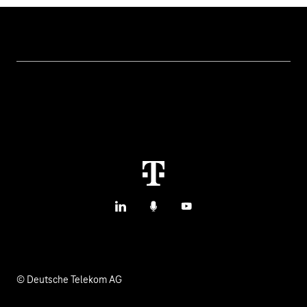
Themen
IoT Connectivity
Services
IoT Hardware & Bundles
Kontakt aufnehmen
IoT Use Cases & Referenzen
M2M Service Portal Login
IoT Blog
T IoT Hub Login
LinkedIn
Podcasts
YouTube
IoT Hardware Finder
© Deutsche Telekom AG