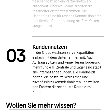
1
2
flaschenpost sich ein Partnernetzwerk
aufgebaut. Über MS Teams arbeiten die
Mitarbeiter effizient zusammen. Die
Handhelds sind für rasches Kommissionieren
und flexible Routenplanung mit SIM-Karten
ausgestattet.
Kundennutzen
0
3
In der Cloud wachsen Serverkapazitäten
einfach mit dem Unternehmen mit. Auch
Auftragsspitzen sind keine Herausforderung
mehr für die IT. Zentrale und Lager sind stabil
ans Internet angebunden. Die Handhelds
helfen, die bestellte Ware rasch und
zuverlässig zu kommissionieren und weisen
den Fahrern die schnellste Route zum
Kunden.
Wollen Sie mehr wissen?