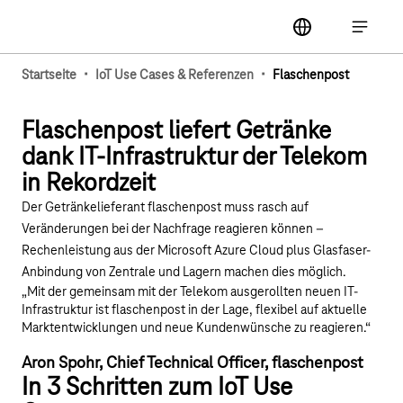
Hauptnavigation
label
Hauptna
·
·
Startseite
IoT Use Cases & Referenzen
Flaschenpost
Youtube-Video "Referenz Flaschenpost: Wo schnell
Flaschenpost liefert Getränke
dank IT-Infrastruktur der Telekom
in Rekordzeit
Der Getränkelieferant flaschenpost muss rasch auf
Veränderungen bei der Nachfrage reagieren können –
Rechenleistung aus der Microsoft Azure Cloud plus Glasfaser-
Anbindung von Zentrale und Lagern machen dies möglich.
„Mit der gemeinsam mit der Telekom ausgerollten neuen IT-
Infrastruktur ist flaschenpost in der Lage, flexibel auf aktuelle
Marktentwicklungen und neue Kundenwünsche zu reagieren.“
Aron Spohr, Chief Technical Officer, flaschenpost
In 3 Schritten zum IoT Use