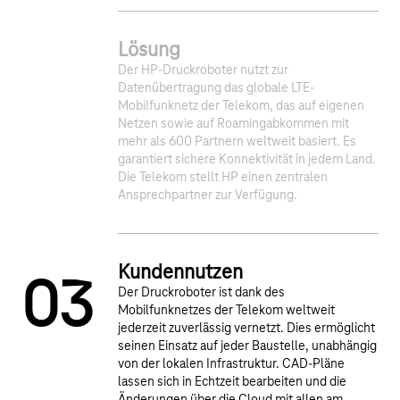
Lösung
Der HP-Druckroboter nutzt zur
Datenübertragung das globale LTE-
1
2
Mobilfunknetz der Telekom, das auf eigenen
Netzen sowie auf Roamingabkommen mit
mehr als 600 Partnern weltweit basiert. Es
garantiert sichere Konnektivität in jedem Land.
Die Telekom stellt HP einen zentralen
Ansprechpartner zur Verfügung.
Kundennutzen
0
3
Der Druckroboter ist dank des
Mobilfunknetzes der Telekom weltweit
jederzeit zuverlässig vernetzt. Dies ermöglicht
seinen Einsatz auf jeder Baustelle, unabhängig
von der lokalen Infrastruktur. CAD-Pläne
lassen sich in Echtzeit bearbeiten und die