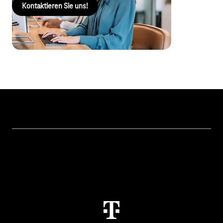
Kontaktieren Sie uns!
Themen
IoT Connectivity
Services
IoT Hardware & Bundles
Kontakt aufnehmen
IoT Use Cases & Referenzen
M2M Service Portal Login
IoT Blog
T IoT Hub Login