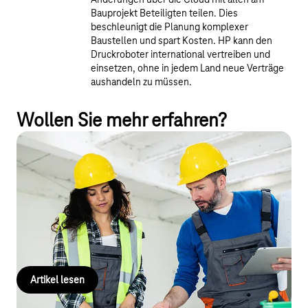
Änderungen über die Cloud mit allen am
Bauprojekt Beteiligten teilen. Dies
beschleunigt die Planung komplexer
Baustellen und spart Kosten. HP kann den
Druckroboter international vertreiben und
einsetzen, ohne in jedem Land neue Verträge
aushandeln zu müssen.
Wollen Sie mehr erfahren?
Autonomer HP-Druckroboter
beschleunigt Bauprozess
Wie eine Ende-zu-Ende Roboter-Lösung den aufwendigen
Layout-Prozess auf Baustellen revolutioniert und bei
Bauprojekten Zeit und Kosten reduziert.
Artikel lesen