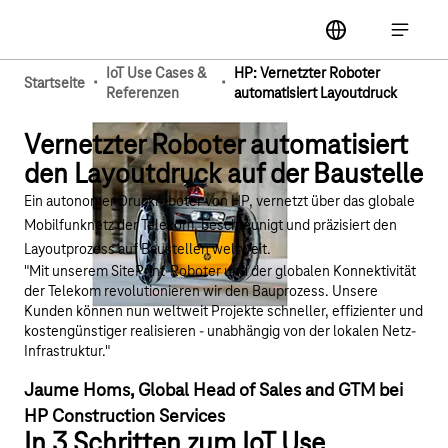
Hauptnavigation
label
Hauptna
IoT Use Cases &
HP: Vernetzter Roboter
·
·
Startseite
Referenzen
automatisiert Layoutdruck
Vernetzter Roboter automatisiert
den Layoutdruck auf der Baustelle
Ein autonomer Druckroboter von HP, vernetzt über das globale
Mobilfunknetz der Telekom, beschleunigt und präzisiert den
Layoutprozess auf Baustellen weltweit.
"Mit unserem SitePrint-Roboter und der globalen Konnektivität
der Telekom revolutionieren wir den Bauprozess. Unsere
Kunden können nun weltweit Projekte schneller, effizienter und
kostengünstiger realisieren - unabhängig von der lokalen Netz-
Infrastruktur."
Jaume Homs, Global Head of Sales and GTM bei
HP Construction Services
In 3 Schritten zum IoT Use