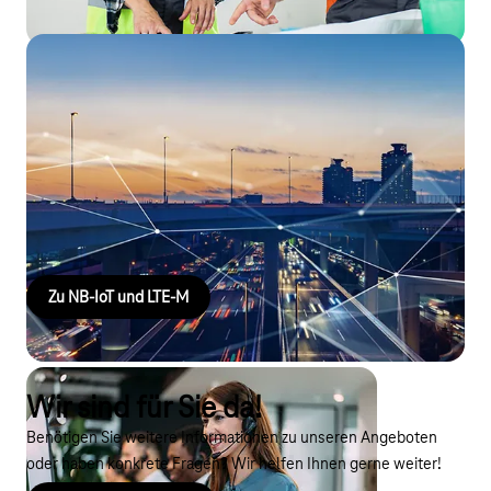
NarrowBand IoT & LTE-M
Wenn Energieverbrauch, Gebäudedurchdringung,
Batterielebensdauer und vor allem Kosten eine wichtige Rolle
bei IoT-Projekten spielen, sind NB-IoT und LTE-M die richtigen
Mobilfunkstandards zur drahtlosen Vernetzung. Erfahren Sie
mehr zu diesen bahnbrechenden Technologien.
Zu NB-IoT und LTE-M
Wir sind für Sie da!
Benötigen Sie weitere Informationen zu unseren Angeboten
oder haben konkrete Fragen? Wir helfen Ihnen gerne weiter!