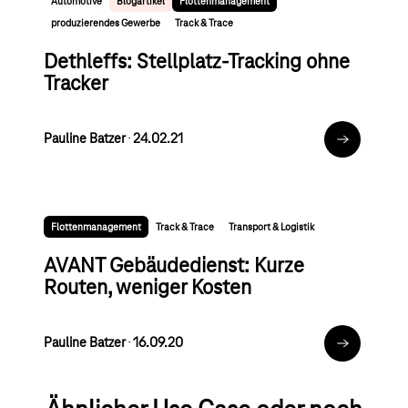
Automotive
Blogartikel
Flottenmanagement
produzierendes Gewerbe
Track & Trace
Dethleffs: Stellplatz-Tracking ohne
Tracker
Pauline Batzer
∙
24.02.21
Dethleffs: 
Flottenmanagement
Track & Trace
Transport & Logistik
AVANT Gebäudedienst: Kurze
Routen, weniger Kosten
Pauline Batzer
∙
16.09.20
Zum Artikel