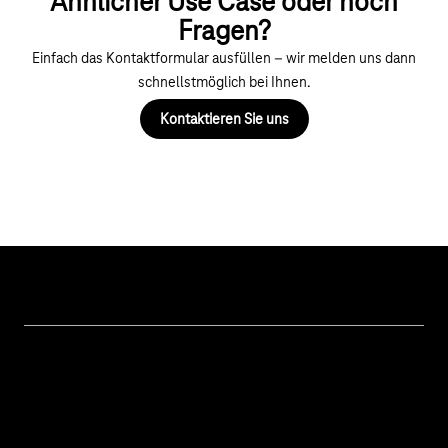
Ähnlicher Use Case oder noch
Fragen?
Einfach das Kontaktformular ausfüllen – wir melden uns dann
schnellstmöglich bei Ihnen.
Kontaktieren Sie uns
Themen
IoT Connectivity
Services
IoT Hardware & Bundles
Kontakt aufnehmen
IoT Use Cases & Referenzen