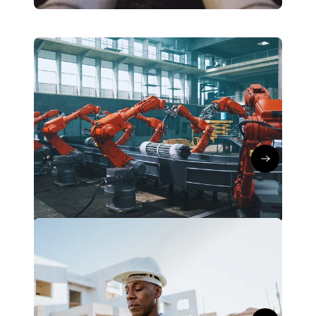
Automotive
Netztechnologien
produzierendes Gewerbe
Optimierte Produktionsprozesse
dank Smart Manufacturing
Ümit Günes
∙
16.05.25
Zum Artikel
Nachhaltigkeit
Netztechnologien
produzierendes Gewerbe
Mit IoT zur digitalen Baustelle