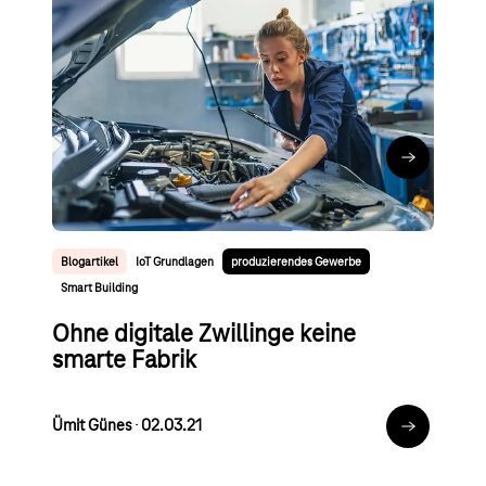
produzierendes Gewerbe
Select AG: Autodaten per IoT für
freie Werkstatt
Annalena Rauen
∙
23.08.21
Zum Artikel
Blogartikel
IoT Grundlagen
produzierendes Gewerbe
Smart Building
Ohne digitale Zwillinge keine
smarte Fabrik
Ümit Günes
∙
02.03.21
Zum Artikel