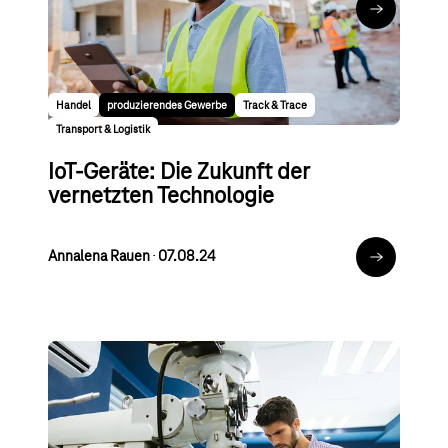
Annalena Rauen
∙
30.08.24
Zum Artikel
Handel
produzierendes Gewerbe
Track & Trace
Transport & Logistik
IoT-Geräte: Die Zukunft der
vernetzten Technologie
Annalena Rauen
∙
07.08.24
Zum Artikel
produzierendes Gewerbe
Servitization
Was ist Predictive Maintenance? –