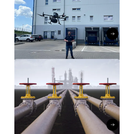
UCM: Innovativer Probentransport
per Drohne und IoT
Kerstin Koch
∙
29.10.25
Zum Artikel
produzierendes Gewerbe
BSI KRITIS-Verordnung verstehen
und umsetzen: So erfüllen Sie die
Anforderungen des
Sicherheitsgesetzes
Annalena Rauen
∙
11.07.25
Artikel lese