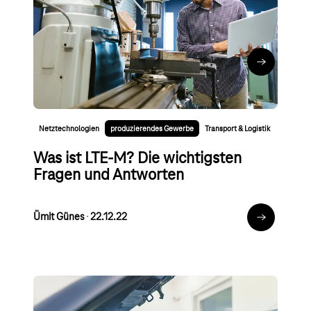
Definition, Anwendung und
Beispiele
Annalena Rauen
∙
02.08.24
Zum Artikel
Netztechnologien
produzierendes Gewerbe
Transport & Logistik
Was ist LTE-M? Die wichtigsten
Fragen und Antworten
Ümit Günes
∙
22.12.22
Zum Artikel
Blogartikel
Connected Car
Platform Services